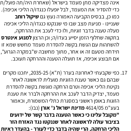
אינה מצדיקה מתן מעמד בישראל (שאחרת היה/תה פועל/ת
כדי להסדיר את המעמד, לבל יופעלו כנגדו/ה הליכי אכיפה).
כמו כן, בבסיס הקביעה האמורה נעוץ גם
שיקול רוחב
שעניינו - מניעת מצב שבו מי שננקטו כנגדו/ה הליכי אכיפה
מעלה טענה בדבר זוגיות, ולו כדי לעכב את ההרחקה,
בתקווה שחלוף הזמן יסייע בעדו/ה; וכן הרצון
למנוע אינטרס
להשתהות עם הגשת בקשה להסדרת מעמד מחשש שמא זו
תידחה מטעם זה או אחר, מתוך מחשבה ש"במקרה הגרוע",
אם תבוצע אכיפה, אז תועלה הטענה וההרחקה תעוכב.
כפי שקבעתי לאחרונה בערר (ת"א) 2035-25, יתכנו מקרים
שבהם גם כאשר טענת הזוגיות מועלית לראשונה לאחר
נקיטת הליכי אכיפה וטרם הרחקה מוגשת בקשה להסדרת
מעמד, יצדיק הדבר לעכב את ההרחקה ולברר את טענת
הזוגות באופן ראשוני במסגרת כתלי המשמורת, וכאמור
בעע"מ 4614/05
מדינת ישראל נ' אורן
(נבו):
"מקובל עלינו כי כאשר הטענה בדבר קשר של ידועים
בציבור עולה לראשונה לאחר שננקטו נגד האזרח הזר
הליכי הרחקה, הרי שהיה בדבר כדי לעורר -
בהעדר ראיות