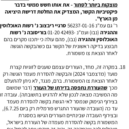
מוצקות ביותר לסתור
- את אותו חשש ממשי בדבר
פיקטיביות הקשר, המצדיק את החלטת דרישת היציאה
מן הארץ".
ר' גם עמ"נ 56237-01-16
סרגיי ריבצוב נ' רשות האוכלוסין
וההגירה
(נבו) ועמ"נ -42493 01-20
בוריסובה נ' רשות
האוכלוסין וההגירה
(נבו), מהם עולה כי יתכנו מקרים בהם
תבוצע בדיקה ראשונית של הקשר גם כשהבקשה הוגשה
לאחר הוצאת צו משמורת.
במקרה זה, מחד, העוררים עצמם טוענים לזוגיות קצרת
מועד (מדצמבר 2024) והבקשה להסדרת מעמד הוגשה רק
לאחר הוצאת צו המשמורת. ברם, מנגד, לא ניתן להתעלם
מכך
שהעוררת נתפסה בדירתו של העורר
(דבר שמשום
מה המשיבה מצאה לנכון שלא להדגיש בתשובתה). עובדה זו
בצירוף הנימוק שנמסר לאי הגשת בקשה להסדרת מעמד
עד כה (העובדה שהעורר התגרש פורמלית רק ביום 6.7.25),
ובצירוף העובדה שבינתיים העוררים הגישו במסגרת
המשמורת בקשה להסדרת מעמדה של העוררת בישראל,