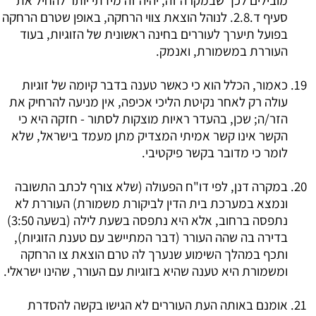
מובילים לכך שבמקרה זה, יהיה זה מידתי יותר להחיל את
סעיף ד.2.8. לנוהל הוצאת צווי הרחקה, באופן שטרם הרחקה
בפועל תיערך לעוררים בחינה ראשונית של הזוגיות, בעוד
העוררת במשמורת, ואנמק.
כאמור, הכלל הוא כי כאשר טענה בדבר קיומה של זוגיות
עולה רק לאחר נקיטת הליכי אכיפה, אין מניעה להרחיק את
הזר/ה; שכן, בהעדר ראיות מוצקות לסתור - חזקה היא כי
הקשר אינו קשר אמיתי המצדיק מתן מעמד בישראל, שלא
לומר כי מדובר בקשר פיקטיבי.
במקרה דנן, לפי דו"ח הפעולה (שלא צורף לכתב התשובה
ונמצא במערכת בית הדין לביקורת משמורת) העוררת לא
נתפסה ברחוב, אלא היא נתפסה בשעת לילה (בשעה 3:50)
בדירה בה שהה העורר (דבר המתיישב עם טענת הזוגיות),
ותכף במהלך השימוע שנערך לה טרם הוצאת צו הרחקה
ומשמורת היא טענה שהיא בזוגיות עם העורר, שהינו ישראלי.
אומנם באותה העת העוררים לא הגישו בקשה להסדרת