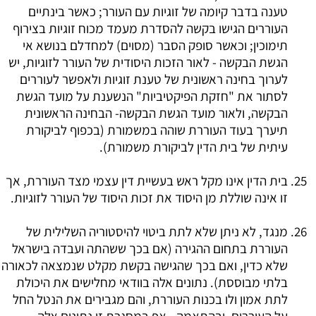
טענה בדבר קיומה של זוגיות עם העורר; כאשר בינתיים
העוררים הגישו בקשה להסדרת מעמד מכוח זוגיות בצירוף
תימוכין; וכאשר סופק הסבר (מסוים) למחדלם בנושא אי
הגשת הבקשה - לאור הזכות היסודית של העורר לזוגיות, יש
לערוך בחינה ראשונית של טענת זוגיות ולאפשר לעוררים
לסתור את "חזקת הפיקטיביות" הנשענת על מועד הגשת
הבקשה, ולאור מועד הגשת הבקשה- הבחינה הראשונית
תיערך בעוד העוררת שוהה במשמורת (בכפוף לביקורת
עיתית של בית הדין לביקורת משמורת).
בית הדין אינו מקל ראש בעשיית דין עצמי מצד העוררת, אך
זו אינה שוללת מן היסוד את זכות היסוד של העורר לזוגיות.
מנגד, לא ניתן שלא לתת ביטוי להיסטוריה השלילית של
העוררת בתחום ההגירה (אם בכך ששהתה ועבדה בישראל
שלא כדין, ואם בכך שהגישה בקשת מקלט שנמצאה לכאורה
בלתי מבוססת). נתונים אלה בוודאי מחלישים את היכולת
לתת אמון ולו בכנות העוררת, והם מגבירים את הנטל החל