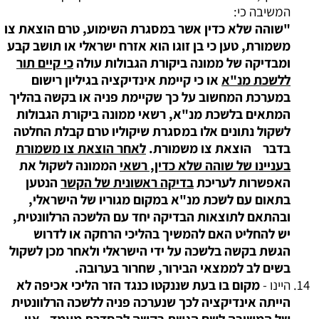
המשיבה כי:
"שוהה שלא כדין אשר במסגרת השימוע, טרם הוצאת צו
משמורת, טען כי בן זוגו הוא אזרח ישראלי או תושב קבע
ומבדיקה של ממונה ביקורת הגבולות עולה
כי קיים תור
ללשכת מנ"א
או כי קיימת אינדיקציה בגיליון רישום
במערכת המחשוב על כך שקיימת פניה או בקשה בהליך
המתאים בלשכת מנ"א, רשאי ממונה ביקורת הגבולות
לשקול נתונים אלו במסגרת שיקוליו טרם קבלת החלטה
בדבר הוצאת צו משמורת.
לאחר הוצאת צו משמורת
בעניינו של שוהה שלא כדין, רשאי
הממונה לשקול את
האפשרות לעריכת
בדיקה ראשונית של הקשר
הנטען
בתאום עם לשכת מנ"א במקום מגוריו של הישראלי,
ובהתאם לתוצאות הבדיקה יחד עם הלשכה הרלוונטית,
יש להחליט האם להמשיך בהליכי הרחקה או לדרוש
הגשת בקשה בלשכה על ידי הישראלי ולאחר מכן לשקול
בשים לב לממצאי הבירור, שחרור בערובה.
היינו -
מקום בו בעת שננקטו כנגד הזר הליכי אכיפה לא
הייתה אינדיקציה לכך שנערכה פניה ללשכה הרלוונטית