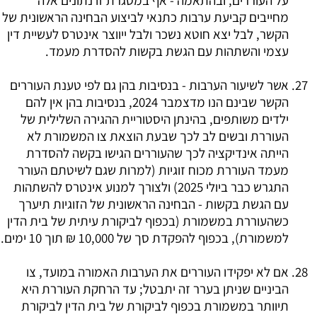
על העוררים, ובהתאמה - אף במסגרת זו נתונים אלה
מחייבים קביעת ערבות כתנאי לביצוע הבחינה הראשונית של
הקשר, לבל יצא חוטא נשכר ולבל ייווצר אינטרס לעשיית דין
עצמי והשתהות עם הגשת בקשות להסדרת מעמד.
אשר לשיעור הערבות - בנסיבות בהן גם לפי טענת העוררים
הקשר שבינם הנו מדצמבר 2024, בנסיבות בהן אין להם
ילדים משותפים, בהינתן היסטוריית ההגירה השלילית של
העוררת ובשים לב לכך שבעת הוצאת צו המשמורת לא
הייתה אינדיקציה לכך שהעוררים הגישו בקשה להסדרת
מעמד העוררת מכוח זוגיות (למרות שגם לשיטתם העורר
התגרש כבר ביולי 2025) ולצורך למנוע אינטרס להשתהות
עם הגשת בקשות - הבחינה הראשונית של הזוגיות תיערך
כשהעוררת במשמורת (בכפוף לביקורת עיתית של בית הדין
למשמורת), בכפוף להפקדת סך של 10,000 ₪ תוך 10 ימים.
אם לא יפקידו העוררים את הערבות האמורה במועד, צו
הביניים שניתן בערר זה יתבטל; עד הרחקת העוררת היא
תיוותר במשמורת בכפוף לביקורת של בית הדין לביקורת