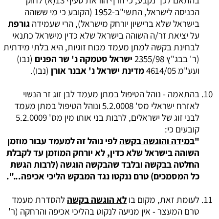
בהתאם לכך נקבע, כי חרף הוראת סעיף 13(א) לחוק
הכניסה לישראל, התשי"ב-1952 (הקובע כי מי ששוהה
בישראל שלא ברישיון יורחק מישראל), הרי שעמידה
גורפת
על יציאת זר/ה השוהה בישראל שלא כדין מישראל כתנאי
לבחינת בקשה למתן מעמד מכוח זוגיות, היא בלתי מידתית
(ר' בבג"ץ 2355/98
ישראל סטמקה נ' שר הפנים
(נבו)
ועע"מ 4614/05
מדינת ישראל נ' אבנר אורן
(נבו).
בהתאמה - נוהל הטיפול במתן מעמד לבן זוג זר הנשוי
לאזרח ישראלי מס' 5.2.0008 ונוהל הטיפול במתן מעמד
לבני זוג של ישראלים, לרבות בני אותו מין מס' 5.2.0009
קובעים כי:
"
במידה והוגשה בקשה
לפי נוהל זה למעמד עבור מוזמן
השוהה בישראל שלא כדין, לא יורחק המוזמן עד לקבלת
החלטה בבקשה ובלבד שהבקשה הוגשה (לרבות הגשת
כל המסמכים) טרם ננקטו נגד המבקש הליכי אכיפה...".
לעומת זאת, מקום בו
לא הוגשה בקשה
להסדרת מעמד
טרם המעצר - אין מניעה לנקוט בהליכי אכיפה והרחקה (ר'