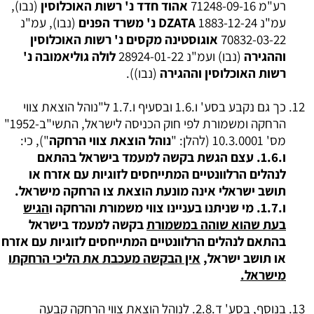
רע"מ 71248-09-16
אהוד חדד נ' רשות האוכלוסין
(נבו),
עמ"נ 1883-12-24
DZATA נ' משרד הפנים
(נבו), עמ"נ
70832-03-22
אוגוסטינה מקסים נ' רשות האוכלוסין
וההגירה
(נבו) ועמ"נ 28924-01-22
לולה גוליאמובה נ'
רשות האוכלוסין וההגירה
(נבו)).
כך גם נקבע בסע' ו.1.6 ובסעיף ו.1.7 ל"נוהל הוצאת צווי
הרחקה ומשמורת לפי חוק הכניסה לישראל, התשי"ב-1952"
מס' 10.3.0001 (להלן: "
נוהל הוצאת צווי הרחקה
"), כי:
ו.1.6. עצם הגשת בקשה למעמד בישראל בהתאם
לנהלים הרלוונטיים המתייחסים לזוגיות עם אזרח או
תושב ישראלי אינה מונעת הוצאת צו הרחקה מישראל.
ו.1.7. מי שניתנו בעניינו צווי משמורת והרחקה ו
הגיש
בעת שהוא שוהה במשמורת
בקשה למעמד בישראל
בהתאם לנהלים הרלוונטיים המתייחסים לזוגיות עם אזרח
או תושב ישראל,
אין הבקשה מעכבת את הליכי הרחקתו
מישראל.
בנוסף, בסע' ד.2.8. לנוהל הוצאת צווי הרחקה קבעה