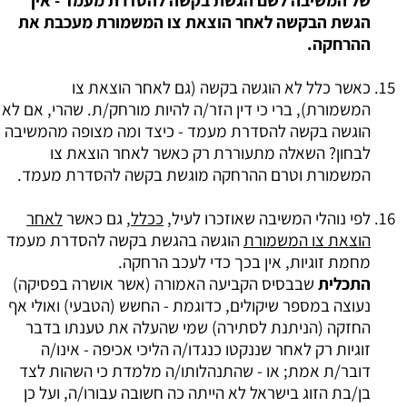
של המשיבה לשם הגשת בקשה להסדרת מעמד - אין
הגשת הבקשה לאחר הוצאת צו המשמורת מעכבת את
ההרחקה.
כאשר כלל לא הוגשה בקשה (גם לאחר הוצאת צו
המשמורת), ברי כי דין הזר/ה להיות מורחק/ת. שהרי, אם לא
הוגשה בקשה להסדרת מעמד - כיצד ומה מצופה מהמשיבה
לבחון? השאלה מתעוררת רק כאשר לאחר הוצאת צו
המשמורת וטרם ההרחקה מוגשת בקשה להסדרת מעמד.
לפי נוהלי המשיבה שאוזכרו לעיל,
ככלל
, גם כאשר
לאחר
הוצאת צו המשמורת
הוגשה בהגשת בקשה להסדרת מעמד
מחמת זוגיות, אין בכך כדי לעכב הרחקה.
התכלית
שבבסיס הקביעה האמורה (אשר אושרה בפסיקה)
נעוצה במספר שיקולים, כדוגמת - החשש (הטבעי) ואולי אף
החזקה (הניתנת לסתירה) שמי שהעלה את טענתו בדבר
זוגיות רק לאחר שננקטו כנגדו/ה הליכי אכיפה - אינו/ה
דובר/ת אמת; או - שהתנהלותו/ה מלמדת כי השהות לצד
בן/בת הזוג בישראל לא הייתה כה חשובה עבורו/ה, ועל כן