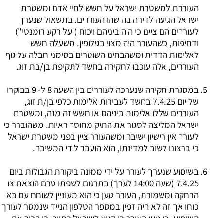
העוררת למשטרת ישראל על חשש לחיי אדם ומשטרת
ישראל הגיעה לדירה בה שהו העוררים. בתשאול שנערך
לעוררים הם ציינו כי היה ביניהם ויכוח ('על רקע רומנטי")
ודחיפות, כשהעורר היה מצוי בגילופין. משעלה חשש
לאלימות הדדית ומשהבחינו השוטרים בסימני חבלה על גוף
העוררים, אלה עוכבו לחקירה בחשד לתקיפת בן/בת זוג.
במסגרת חקירה שנערכה לעוררים בין השעה 8 ל- 9 בבוקרו
של יום 7.4.25 בחשד לעבירות אלימות כלפי בן/ת זוג,
העוררים שללו אלימות ביניהם או חשש זה מזה, ומשטרת
ישראל המליצה לסגור את התיק מחוסר ראיות. משהוברר כי
לעורר אין רישיון ישיבה ומשהעורר ציין בפני משטרת ישראל
כי ברצונו לשוב למדינתו, הוא הועבר לידי המשיבה.
בשימוע שנערך לעורר על ידי ממונה ביקורת הגבולות ביום
7.4.25 (שעה 14:00 לערך) בתרגום לשפתו טרם הוצאת צו
הרחקה ומשמורת, העורר טען כי הוא מעוניין לשוחח עם בא
כוחו אך זה לא היה זמין במספר הטלפון הנייד שנמסר לעורך