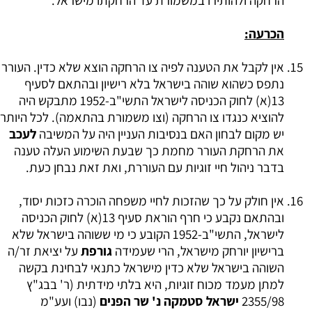
הרחקה ולהותירו במשמורת עד הרחקתו מישראל.
הכרעה:
אין לקבל את הטענה לפיה צו הרחקה הוצא שלא כדין. העורר
נתפס כשהוא שוהה בישראל בלא רישיון ובהתאם לסעיף
13(א) לחוק הכניסה לישראל התשי"ב-1952 מתבקש היה
להוציא כנגדו צו הרחקה (וצו משמורת בהתאמה). לכל היותר
יש מקום לבחון האם בנסיבות העניין היה על המשיבה
לעכב
את הרחקת העורר מחמת כך שבעת השימוע העלה טענה
בדבר ניהול חיי זוגיות עם העוררת, ואת זאת נבחן כעת.
אין חולק על כך שהזכות לחיי משפחה הוכרה כזכות יסוד,
ובהתאם נקבע כי חרף הוראת סעיף 13(א) לחוק הכניסה
לישראל, התשי"ב-1952 הקובע כי מי ששוהה בישראל שלא
ברישיון יורחק מישראל, הרי שעמידה
גורפת
על יציאת זר/ה
השוהה בישראל שלא כדין מישראל כתנאי לבחינת בקשה
למתן מעמד מכוח זוגיות, היא בלתי מידתית (ר' בבג"ץ
2355/98
ישראל סטמקה נ' שר הפנים
(נבו) ועע"מ