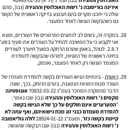
האוכלוסין וההגירה
(נבו) ועמ"נ (ת"א) 42493-01-20
אירינה בוריסובה נ' רשות האוכלוסין וההגירה
(נבו), מהם
עולה כי יתכנו מקרים בהם תבוצע בדיקה ראשונית של הקשר
גם כשהבקשה הוגשה לאחר המעצר.
במקרה זה, בשים לב לנתונים הפרטניים של העוררים, מוצא
אני לקבוע כי על המשיבה להחיל על העוררים את סעיף בסע'
ד.2.8. לנוהל, באופן שטרם הרחקה בפועל תיערך לעוררים
בחינה ראשונית של הזוגיות, למרות שהבקשה להסדרת
המעמד הוגשה רק לאחר המעצר, ואנמק.
ראשית
- בינתיים הגישו העוררים בקשה להסדרת מעמדו של
העורר מכוח הזוגיות הנטענת, בטרם הרוחק. בכך, שונה
הדבר מהמקרה המוזכר בעמ"נ 70832-03-22
אוגוסטינה
מקסים נ' רשות האוכלוסין וההגירה
(נבו) שבו נאמר:
"
המערערים אינם חולקים על כך שלא הגישו בקשה
להסדרת מעמדם כבני זוג מכח נישואיהם, ואף עתה לא
קיימת בקשה כזו
", ומעמ"נ 28924-01-22
לולה גוליאמובה
נ' רשות האוכלוסין וההגירה
(נבו) שבו הבקשה שהוגשה