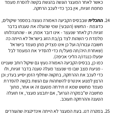
כאשר לאחר המעצר הוגשה בהגשת בקשה להסרת מעמד
מחמת זוגיות, אין בכך כדי לעכב הרחקה.
התכלית
שבבסיס הקביעה האמורה נעוצה במספר שיקולים,
כדוגמת - החשש (הטבעי) שמי שהעלה את טענתו בדבר
זוגיות רק לאחר שנעצר - אינו דובר אמת; או - שהתנהלותו
מלמדת כי השהות לצד בן/בת הזוג בישראל לא הייתה כה
חשובה עבורו/ה ועל כן אינו מצדיק מתן מעמד בישראל
(שאחרת היה/תה פועל/ת כדי להסדיר את המעמד לבל
יופעלו כנגדו/ה הליכי אכיפה).
כמו כן, בבסיס הקביעה האמורה נעוץ גם שיקול רוחב שעניינו
- מניעת מצב שבו מי שנעצר מעלה טענה בדבר זוגיות, ולו
כדי לעכב את ההרחקה, בתקווה שחלוף הזמן יסייע בעדו; וכן
הרצון למנוע אינטרס להשתהות עם הגשת בקשה להסדרת
מעמד מחשש שמא זו תידחה מטעם זה או אחר, מתוך
מחשבה ש"במקרה הגרוע", אם יתבצע מעצר, אז תועלה
הטענה וההרחקה תעוכב.
במקרה דנן, בעת המעצר לא הייתה אינדיקציה שהעוררים