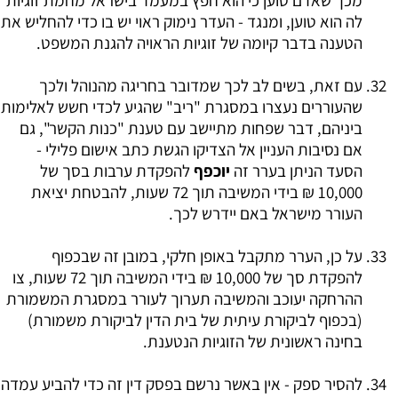
מכך שאדם טוען כי הוא חפץ במעמד בישראל מחמת זוגיות
לה הוא טוען, ומנגד - העדר נימוק ראוי יש בו כדי להחליש את
הטענה בדבר קיומה של זוגיות הראויה להגנת המשפט.
עם זאת, בשים לב לכך שמדובר בחריגה מהנוהל ולכך
שהעוררים נעצרו במסגרת "ריב" שהגיע לכדי חשש לאלימות
ביניהם, דבר שפחות מתיישב עם טענת "כנות הקשר", גם
אם נסיבות העניין אל הצדיקו הגשת כתב אישום פלילי -
הסעד הניתן בערר זה
יוכפף
להפקדת ערבות בסך של
10,000 ₪ בידי המשיבה תוך 72 שעות, להבטחת יציאת
העורר מישראל באם יידרש לכך.
על כן, הערר מתקבל באופן חלקי, במובן זה שבכפוף
להפקדת סך של 10,000 ₪ בידי המשיבה תוך 72 שעות, צו
ההרחקה יעוכב והמשיבה תערוך לעורר במסגרת המשמורת
(בכפוף לביקורת עיתית של בית הדין לביקורת משמורת)
בחינה ראשונית של הזוגיות הנטענת.
להסיר ספק - אין באשר נרשם בפסק דין זה כדי להביע עמדה