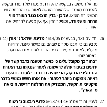
פנו אל המשיבה בבקשה להסדרת מעמדו של העורר ובקשה
להסדרת מעמדו של העורר הוגשה
לאחר
שצו ההרחקה וצו
המשמורת הוצאו.
על כן - בדין הוצאו כנגד העורר צווי
הרחה ומשמורת
, ומעיקר הדין אף אין מניעה להרחיק את
העורר.
יחד עם זאת, בבעע"מ 4614/05
מדינת ישראל נ' אורן
(נבו)
נקבע גם כי יתכנו מקרים שבהם גם כאשר טענת הזוגיות
מועלית לאחר המעצר, יצדיק הדבר לעכב את ההרחקה,
וכאמור שם:
"בתוך כך מקובל עלינו כי כאשר הטענה בדבר קשר של
ידועים בציבור עולה לראשונה לאחר שננקטו נגד האזרח
הזר הליכי הרחקה, הרי שהיה בדבר כדי לעורר - בהעדר
ראיות מוצקות ביותר לסתור - את אותו חשש ממשי בדבר
פיקטיביות הקשר, המצדיק את החלטת דרישת היציאה
מן הארץ".
לעניין זה ר' עמ"נ 56237-01-16
סרגיי ריבצוב נ' רשות