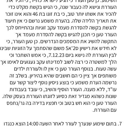
השימוע. כן טען העורר כי הגיע לישראל כתייר, כי הכיר את
העוררת ונישא לה כעבור שנה, כי הגיש בקשת מקלט כדי
להכיר את אשתו יותר טוב, כי בת זוגו בת 46 והוא אינו זוכר
את תאריך הלידה שלה. בהערת משמע נרשם כי אין תיעוד
להגשת בקשה להסדרת מעמד עקב זוגיות ובהתייחס לכך
העורר טען כי תכנן להגיש בקשה להסדרת מעמד אך
התקשה להשיג את המסמכים הנדרשים. כן טען העורר, כי
לא חידש את רישיון ס2'א5 משום שהסתמך על הזוגיות שבינו
לבין העוררת לה נישא ביום 7.12.23, כי אמש השתכר וכי
הלך למשטרה כי רצה לשוב למדינתו עקב געגועים לאימו אך
עשה טעות. בנוסף העורר טען כי אין לו ולעוררת ילדים
משותפים אך ציין כי הם חושבים שהיא בהיריון. בשלב זה
נרשמה הערת משמע כי בוצע ניסיון נוסף ליצור קשר עם
עו"ד, ללא מענה. העורר הוסיף והשיב, כי עובד בעבודות
שונות כשהוא מגדיר זאת כסיוע לזוגתו העוררת בעסק שלה.
העורר טען כי הוא חש בטוב וכי חפציו בדירה בה גר/נתפס
עם העוררת.
בתום שימוע שנערך לעורר לאחר השעה 14:00 הוצא כנגדו