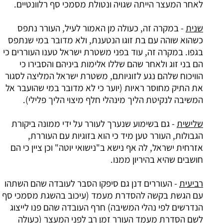
לאחר המעצר הייתה שגויה ונטולת מסמכי סף רלוונטיים.
שנית
- במקרה זה, כעולה מן האמור לעיל, העורר נתפס
כשהוא שוהה עם בת זוגו הנטענת, ולא מדובר במי שנתפס
בגפו. במקרה זה, עוד בפני משטרת ישראל טענו העוררים כי
הם בני זוג ולאחר שהם שללו אלימות ביניהם והסבירו כי
הוויכוח שלהם נגע לזוגיותם, משטרת ישראל המליצה לסגור
את התיק מחוסר ראיות (יוער כי לא מדובר במי שהועבר אל
המשיבה לנקיטת הליך מינהלי חלף מיצוי הליך פלילי).
שלישית
- גם בשימוע שנערך לעורר על ידי ממונה ביקורת
הגבולות, העורר טען מיד כי הוא בזוגיות עם העוררת,
אזרחית ישראל, לה אף נישא ב"נישואי יוטה" וכן ציין כי הם
חושבים שהיא בהיריון ממנו.
רביעית
- העוררים דנן גם סיפקו הסבר לעובדה שהם השתהו
עם הגשת בקשה להסדרת מעמד (עיכוב בהשגת מסמכי סף
הנדרשים לפי נהלי המשיבה) חרף העובדה שהם פנו לייצוג
לשם הסדרת מעמד העורר זמן רב לפני המעצר (כעולה