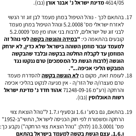
4614/05
מדינת ישראל נ' אבנר אורן
(נבו).
בהתאם לכך - נוהל הטיפול במתן מעמד לבן זוג זר הנשוי
לאזרח ישראלי מס' 5.2.0008 ונוהל הטיפול במתן מעמד
לבני זוג של ישראלים, לרבות בני אותו מין מס' 5.2.0009
קובעים בהתאמה כי:
"
במידה והוגשה בקשה
לפי נוהל זה
למעמד עבור מוזמן השוהה בישראל שלא כדין, לא יורחק
המוזמן עד לקבלת החלטה בבקשה ובלבד שהבקשה
הוגשה (לרבות הגשת כל המסמכים) טרם ננקטו נגד
המבקש הליכי אכיפה...".
לעומת זאת, מקום בו
לא הוגשה בקשה
להסדרת מעמד
טרם מעצרו/ה של הזר/ה - אין מניעה לנקוט בהליכי אכיפה
והרחקה (רע"מ 71248-09-16
אהוד חדד נ' מדינת ישראל
רשות האוכלוסין
(נבו).
בהתאם, גם בסע' ו.1.6 ובסעיף ו.1.7 ל"נוהל הוצאת צווי
הרחקה ומשמורת לפי חוק הכניסה לישראל, התשי"ב-1952"
מס' 10.3.0001 (להלן: "נוהל הוצאת צווי הרחקה") נקבע כך:
ו.1.6. עצם הגשת בקשה למעמד בישראל בהתאם