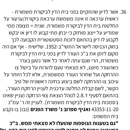
אשר לדיון שהתקיים בפני בית הדין לביקורת משמורת -
ראשית ערכאה זו אינה משמשת ערכאת ביקורת/ערעור על
החלטות בית הדין לביקורת משמורת. שנית = מצופה ממי
שמודיע על ייצוג מוחזק כי יבחן מתי קבוע לו דיון או יבקש
לקבוע לו דיון בהתאם לזכות הסטטוטורית הקבועה לכך
בחוק הכניסה לישראל התשי"ב-1952. שלישית - אף אם היה
מקום לזמן את ב"כ העורר לדיון בפני בית הדין לביקורת
משמורת, הרי שגם עתה לאחר כל אשר נטען בערר
כשהעורר מיוצג, לא מצאתי טעם להורות על ביטול צו
ההרחקה ועל שחרור העורר ממשמורת, אלא לכל היותר על
עיכוב צו ההרחקה לשם ביצוע בחינה ראשונית של טיב
הקשר, לשם קבלת החלטה עדכנית לעניין הרחקת העורר,
בהתאם לסעיף ד.2.8 לנוהל הוצאת צווי הרחקה (עניין שאינו
בסמכות בית הדין לביקורת משמורת). לעניין זה ר' עמ"נ
43353-11-20
ואגיף ספרוב נ' משרד הפנים
(נבו) בו נקבע
בית המשפט:
"גם בטענות הנוספות שהועלו לא מצאתי ממש. ב"כ