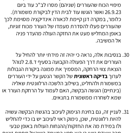
מיפויי הכוח שהעוררים (שניהם) מסרו לב"כ עוד ביום
26.9.23 ואשר הוגשו עוד לבית הדין לביקורת משמורת).
כלומר, במקרה דנן קיימת לכאורה אינדיקציה מסוימת לכך
שהעוררים פעלו להסדרת מעמדו של העורר מכוח זוגיות,
באופן המחליש מעט את החזקה העולה מהעדר פניה
אל המשיבה.
בנסיבות אלה, נראה כי יהיה זה מידתי יותר להחיל על
העוררים את דרך הפעולה הקבועה בסעיף ד.2.8 לנוהל
הוצאת צווי הרחקה, המסמיך את ממונה ביקורת הגבולות
לערוך
בדיקה ראשונית
של הקשר הנטען על ידי העוררים
במשמורת ולהחליט, בשילוב הלשכה הרלוונטית שאליה
(בינתיים) הוגשה הבקשה, האם לעמוד על הרחקת העורר או
שמא לשחררו ממשמורת בתנאים.
לעניין זה, גם בחינת הנימוק לעיכוב בהגשת הבקשה עשויה
להיות רלוונטית, שכן, נימוק ראוי לעיכוב יש בו כדי להחליש
ולו במידת מה את החזקות/ההנחות העולות באופן טבעי