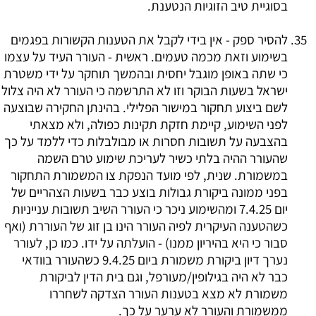
בסוגיית טיב הזוגיות הנטענת.
להסיר ספק - אין בידי לקבל את הטענות הקשורות בפגמים
בשימוע וזאת מכמה טעמים. ראשית - העורר העיד על עצמו
כי שתה באופן מוגבל יחסית ובהמשך תוחקר על ידי משטרת
ישראל בשעות הבוקר וזו לא התרשמה כי העורר לא היה צלול
לשם ביצוע תחקור במישור הפלילי. בהינתן החקירה שבוצעה
לפני השימוע, קיימת חזקת תקינות כפולה, ולא מצאתי
בהצבעה על תשובות חסרות או מבולבלות כדי ללמד על כך
שהעורר ההיה בלתי כשיר לעריכת שימוע טרם השמה
במשמורת. שנית, לפי מועד הנפקת צו המשמורת התחקור
בפני ממונה ביקורת גבולות בוצע כבר בשעות הצהריים של
יום 7.4.25 ומהשימוע ניכר כי העורר השיב תשובות ענייניות
כשהטענה העיקרית לפיה העורר הינו בן זוג של העוררת (ואף
סבור כי היא בהיריון ממנו) - הועלתה על ידו. כמו כן, לעורר
נערך דיון ביקורת משמורת ביום 9.4.25 כשהעורר בוודאי
כבר לא היה בגילופין/מעורפל, וגם בית הדין לביקורת
משמורת לא מצא בטענות העורר הצדקה לשחררו
ממשמורת והעורר לא ערער על כך.