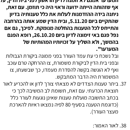
המערער אמנם לא זומנה לדיון הראשון לפני בית הדין, על
אף שזהותה הייתה ידועה וראוי היה כי תוזמן. עם זאת,
ניתנה בידה ההזדמנות לעלות את כלל טענותיה בדיון
שהתקיים ביום 5.11.20, ובית הדין שמע אותה בהרחבה
והתייחס לכל הטענות בהחלטה מנומקת. לפיכך, גם אם
נפל פגם באי זימונה לדיון ביום 26.10.20, רופא הפגם
בהמשך, ולא השליך על זכויותיו המהותיות של
המערער".
ובל נשכח כי עת עמד העורר בפני ממונה ביקורת הגבולות
ובפני בית הדין לביקורת משמורת, צו ההרחקה טרם עוכב
ואף לא הוגשה בקשה להסדרת מעמדו, כך שבשעתו, צו
המשמורת היה הדבר המתבקש.
ביתר טענות הצדדים לא מצאתי צורך לדון או להכריע לאור
תוצאת הכרעתי. עם זאת, תשומת לב המשיבה לכך כי
בכתב התשובה מועלות טענות שאינן נוגעות לעורר כלל
(כדוגמת הטענה בסעיף 80 לפיה נמצאו ראיות להארכת
מעצר העורר).
לאור האמור: