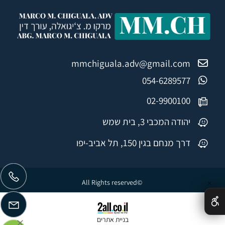
mmchiguala.adv@gmail.com
054-6289577
02-9900100
יהודה המכבי 3, בית שמש
דרך מנחם בגין 150, תל אביב-יפו
©All Rights reserved
✕
בניית אתרים